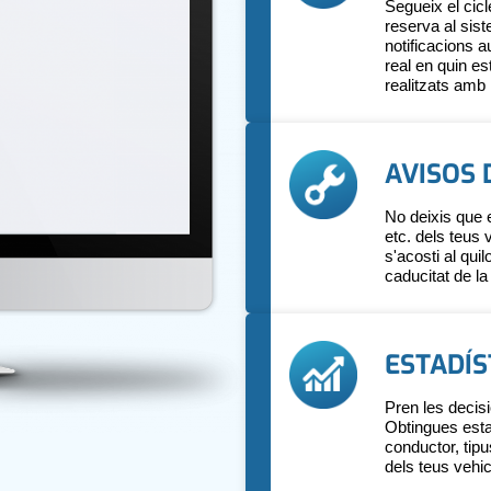
Segueix el cicl
reserva al sis
notificacions 
real en quin es
realitzats amb 
AVISOS
No deixis que 
etc. dels teus
s'acosti al qu
caducitat de la
ESTADÍS
Pren les decis
Obtingues estad
conductor, tip
dels teus vehic