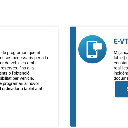
E-V
t de programari que et
Mitjanç
cessos necessaris per a la
tablet)
uer de vehicles amb
constan
reserves, fins a la
real l'e
ents o l'obtenció
incidèn
bilitat per vehicle,
documen
de programari al núvol
l ordinador o tablet amb