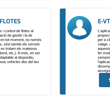
 FLOTES
E-V
i control de flotes al
L'aplic
ció de gestió i la de
proporc
r en tot moment, no només
per a c
es, sinó també els serveis
viatge,
t es troben els mateixos
aquesta
 bord, etc.). A més, en ser
fer mod
daptable al dispositiu,
sempre 
teus vehicles des del teu
l'aplic
disseny
assegur