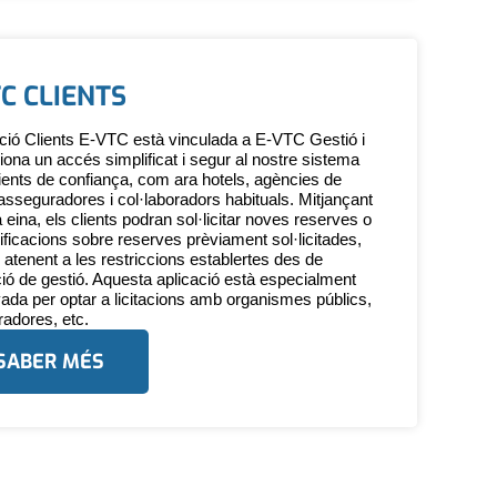
TC CLIENTS
ació Clients E-VTC està vinculada a E-VTC Gestió i
iona un accés simplificat i segur al nostre sistema
lients de confiança, com ara hotels, agències de
 asseguradores i col·laboradors habituals. Mitjançant
 eina, els clients podran sol·licitar noves reserves o
ificacions sobre reserves prèviament sol·licitades,
atenent a les restriccions establertes des de
ació de gestió. Aquesta aplicació està especialment
ada per optar a licitacions amb organismes públics,
adores, etc.
SABER MÉS