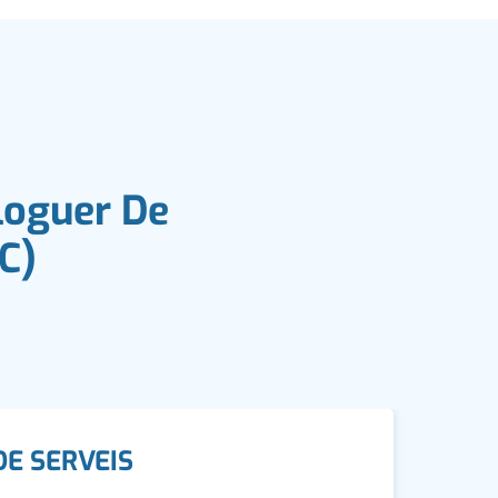
loguer De
C)
DE SERVEIS