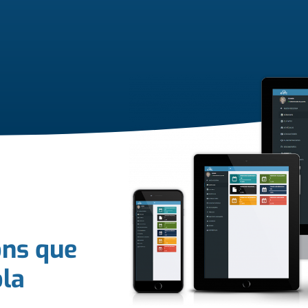
ons que
la