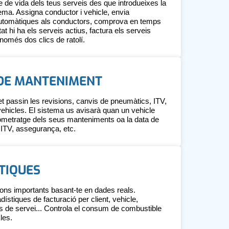
e de vida dels teus serveis des que introdueixes la
tema. Assigna conductor i vehicle, envia
automàtiques als conductors, comprova en temps
tat hi ha els serveis actius, factura els serveis
només dos clics de ratolí.
 DE MANTENIMENT
et passin les revisions, canvis de pneumàtics, ITV,
 vehicles. El sistema us avisarà quan un vehicle
ilometratge dels seus manteniments oa la data de
 ITV, assegurança, etc.
TIQUES
ions importants basant-te en dades reals.
ístiques de facturació per client, vehicle,
us de servei... Controla el consum de combustible
les.