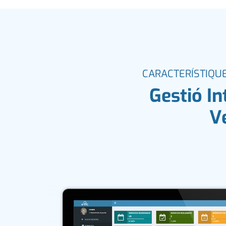
CARACTERÍSTIQU
Gestió I
V