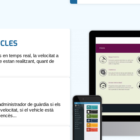
ICLES
 en temps real, la velocitat a
 estan realitzant, quant de
administrador de guàrdia si els
locitat, si el vehicle està
encès...