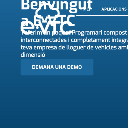
Benvingut
INICI
APLICACIONS
a E-VTC
T'oferim un paquet Programari compost p
interconnectades i completament integr
teva empresa de lloguer de vehicles am
dimensió
DEMANA UNA DEMO