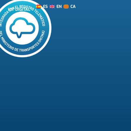
ES
EN
CA
KIT DIGITAL