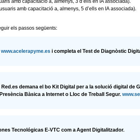
uaris amb capacitació a, almenys, 3 d’ells en IA associada).
usuaris amb capacitació a, almenys, 5 d’ells en IA associada).
eguir els passos següents:
a
www.acelerapyme.es
i completa el Test de Diagnòstic Digit
 Red.es demana el bo Kit Digital per a la solució digital de
Presència Bàsica a Internet o Lloc de Treball Segur.
www.se
iones Tecnológicas E-VTC com a Agent Digitalitzador.