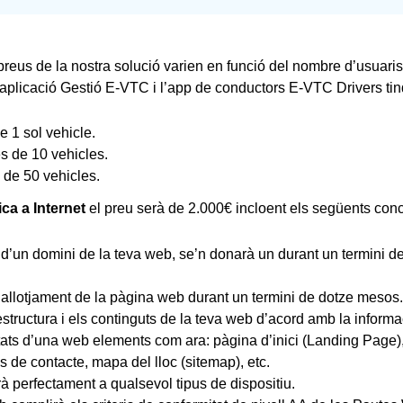
 preus de la nostra solució varien en funció del nombre d’usuaris 
l’aplicació Gestió E-VTC i l’app de conductors E-VTC Drivers tin
e 1 sol vehicle.
es de 10 vehicles.
 de 50 vehicles.
ca a Internet
el preu serà de 2.000€ incloent els següents con
d’un domini de la teva web, se’n donarà un durant un termini de 
 l’allotjament de la pàgina web durant un termini de dotze mesos.
estructura i els continguts de la teva web d’acord amb la informa
ats d’una web elements com ara: pàgina d’inici (Landing Page),
 de contacte, mapa del lloc (sitemap), etc.
rà perfectament a qualsevol tipus de dispositiu.