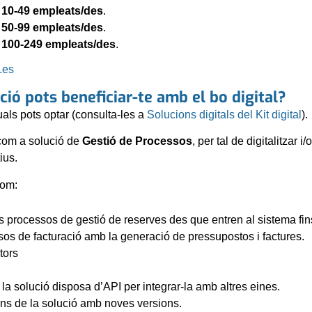
e
10-49 empleats/des
.
e
50-99 empleats/des
.
e
100-249 empleats/des
.
.es
ció pots beneficiar-te amb el bo digital?
quals pots optar (consulta-les a
Solucions digitals del Kit digital
).
 com a solució de
Gestió de Processos
, per tal de digitalitzar 
ius.
com:
ls processos de gestió de reserves des que entren al sistema fin
sos de facturació amb la generació de pressupostos i factures.
tors
: la solució disposa d’API per integrar-la amb altres eines.
ions de la solució amb noves versions.