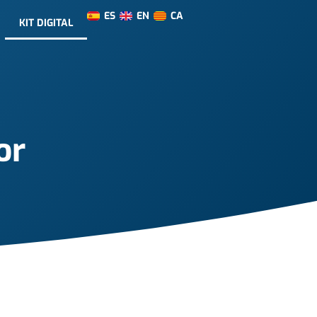
ES
EN
CA
KIT DIGITAL
or