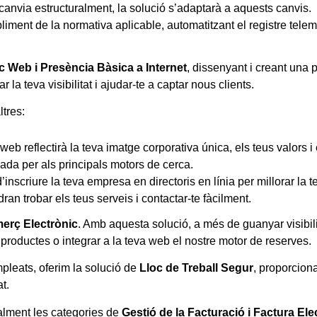
 canvia estructuralment, la solució s’adaptarà a aquests canvis.
iment de la normativa aplicable, automatitzant el registre telem
c Web i Presència Bàsica a Internet
, dissenyant i creant una 
 la teva visibilitat i ajudar-te a captar nous clients.
tres:
web reflectirà la teva imatge corporativa única, els teus valors i 
zada per als principals motors de cerca.
inscriure la teva empresa en directoris en línia per millorar la t
dran trobar els teus serveis i contactar-te fàcilment.
erç Electrònic
. Amb aquesta solució, a més de guanyar visibili
 productes o integrar a la teva web el nostre motor de reserves.
pleats, oferim la solució de
Lloc de Treball Segur
, proporciona
t.
ualment les categories de
Gestió de la Facturació i Factura Ele