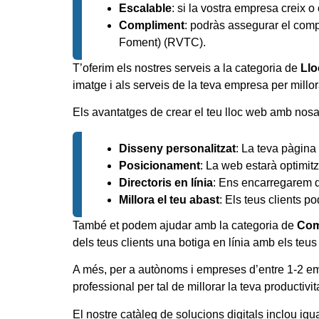
Escalable
: si la vostra empresa creix o
Compliment
: podràs assegurar el compl
Foment) (RVTC).
T’oferim els nostres serveis a la categoria de
Llo
imatge i als serveis de la teva empresa per millorar
Els avantatges de crear el teu lloc web amb nosal
Disseny personalitzat
: La teva pàgina 
Posicionament
: La web estarà optimit
Directoris en línia
: Ens encarregarem d’
Millora el teu abast
: Els teus clients po
També et podem ajudar amb la categoria de
Com
dels teus clients una botiga en línia amb els teus
A més, per a autònoms i empreses d’entre 1-2 em
professional per tal de millorar la teva productivita
El nostre catàleg de solucions digitals inclou ig