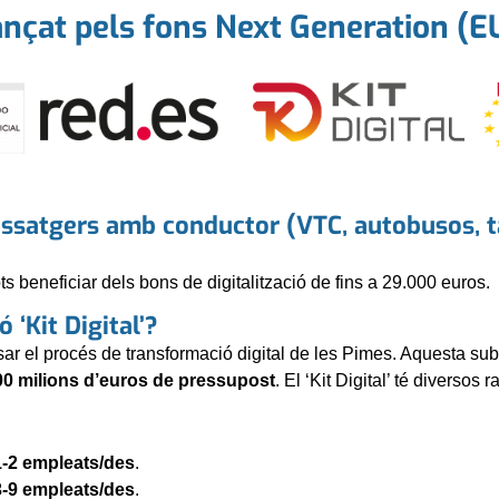
nançat pels fons Next Generation (
ssatgers amb conductor (VTC, autobusos, tax
s beneficiar dels bons de digitalització de fins a 29.000 euros.
 ‘Kit Digital’?
sar el procés de transformació digital de les Pimes. Aquesta 
00 milions d’euros de pressupost
. El ‘Kit Digital’ té diverso
1-2 empleats/des
.
3-9 empleats/des
.