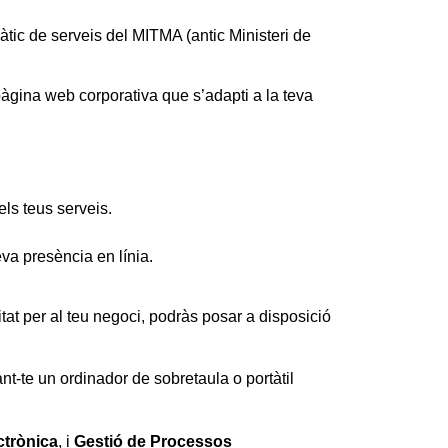
àtic de serveis del MITMA (antic Ministeri de
pàgina web corporativa que s’adapti a la teva
els teus serveis.
eva presència en línia.
tat per al teu negoci, podràs posar a disposició
nt-te un ordinador de sobretaula o portàtil
ctrònica
, i
Gestió de Processos