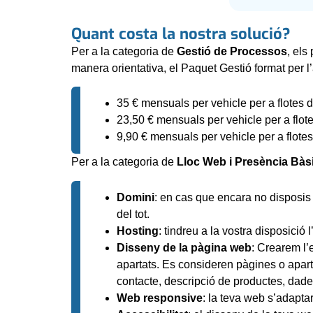
Quant costa la nostra solució?
Per a la categoria de
Gestió de Processos
, els
manera orientativa, el Paquet Gestió format per 
35 € mensuals per vehicle per a flotes d
23,50 € mensuals per vehicle per a flot
9,90 € mensuals per vehicle per a flotes
Per a la categoria de
Lloc Web i Presència Bàsi
Domini
: en cas que encara no disposis 
del tot.
Hosting
: tindreu a la vostra disposició
Disseny de la pàgina web
: Crearem l’
apartats. Es consideren pàgines o apart
contacte, descripció de productes, dades
Web responsive
: la teva web s’adapta